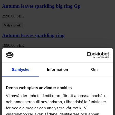
Autumn leaves sparkling big ring Gp
2590.00
SEK
Välj storlek
Autumn leaves sparkling ring
1990.00
SEK
Välj storlek
Autumn leaves sparkling ring
Samtycke
Information
Om
1990.00
SEK
Välj storlek
Denna webbplats använder cookies
Autumn leaves sparkling ring
Vi använder enhetsidentifierare för att anpassa innehållet
och annonserna till användarna, tillhandahålla funktioner
1990.00
SEK
för sociala medier och analysera vår trafik. Vi
Välj storlek
vidarebefordrar även sådana identifierare och annan