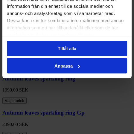
information från din enhet till de sociala medier och
Autumn leaves sparkling ring
annons- och analysföretag som vi samarbetar med.
Dessa kan i sin tur kombinera informationen med annan
1990.00
SEK
information som du har tillhandahållit eller som de har
Välj storlek
samlat in när du har använt deras tjänster.
Autumn leaves sparkling ring
Tillåt alla
1990.00
SEK
Anpassa
Välj storlek
Autumn leaves sparkling ring
1990.00
SEK
Välj storlek
Autumn leaves sparkling ring Gp
2390.00
SEK