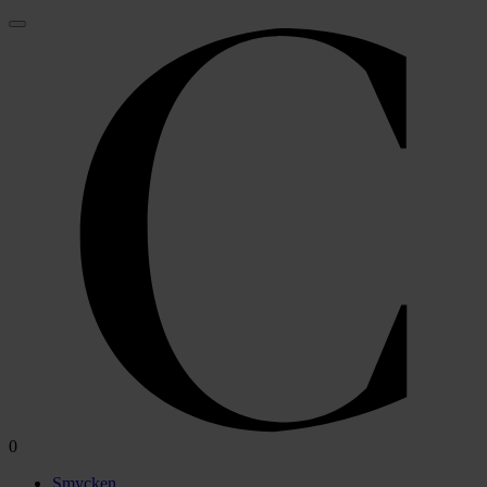
0
Smycken