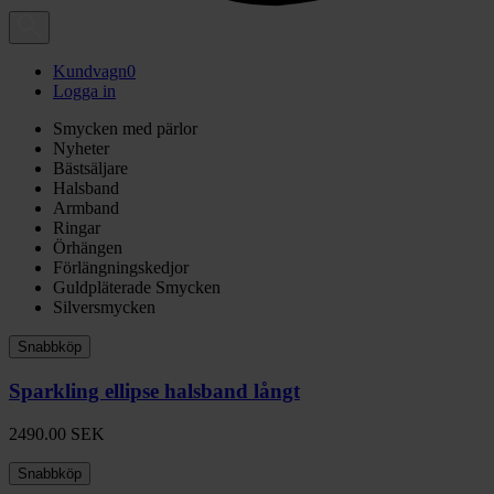
Kundvagn
0
Logga in
Smycken med pärlor
Nyheter
Bästsäljare
Halsband
Armband
Ringar
Örhängen
Förlängningskedjor
Guldpläterade Smycken
Silversmycken
Snabbköp
Sparkling ellipse halsband långt
2490.00
SEK
Snabbköp