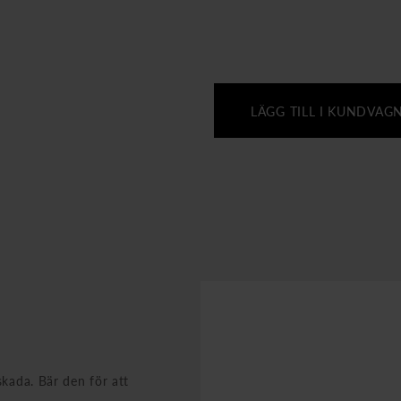
LÄGG TILL I KUNDVAG
skada. Bär den för att