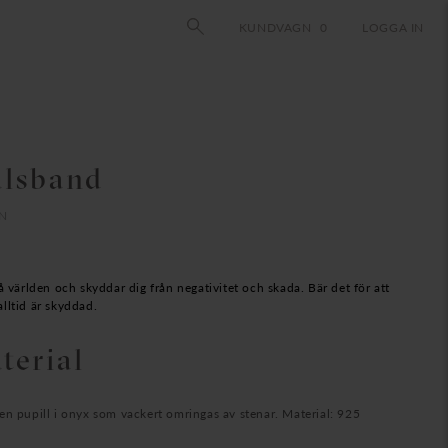
KUNDVAGN
0
LOGGA IN
alsband
ON
t
varande
set
å världen och skyddar dig från negativitet och skada. Bär det för att
 alltid är skyddad.
5.00
terial
K.
en pupill i onyx som vackert omringas av stenar. Material: 925