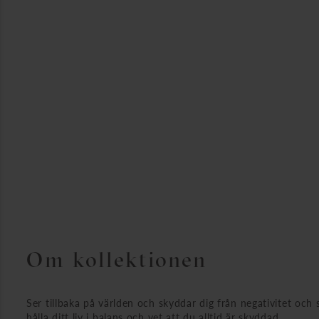
Om kollektionen
Ser tillbaka på världen och skyddar dig från negativitet och 
hålla ditt liv i balans och vet att du alltid är skyddad.