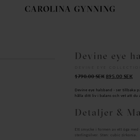
Devine eye h
DEVINE EYE COLLECTI
Det
De
1790.00
SEK
895.00
SEK
ursprungliga
nu
priset
pri
Devine eye halsband - ser tillbaka p
hålla ditt liv i balans och vet att du
var:
är:
1790.00
89
Detaljer & Ma
SEK.
SE
Ett smycke i formen av ett öga med 
sterlingsilver. Sten: cubic zirkonia.