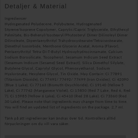
Detaljer & Material
Ingredienser
Hydrogenated Polydecene, Polybutene, Hydrogenated
Styrene/Isoprene Copolymer, Caprylic/Capric Triglyceride, Ethylhexyl
Palmitate, Bis-Behenyl/Isostearyl/Phytosteryl Dimer Dilinoleyl Dimer
Dilinoleate, Dipentaerythrityl Trahydroxystearate/Tetraisostearate,
Dimethyl Isosorbide, Menthone Glycerin Acetal, Aroma (Flavor),
Pentaerythrityl Tetra-Di-T-Butyl Hydroxyhydrocinnamate, Calcium
Sodium Borosilicate, Tocopherol, Sesamum Indicum Seed Extract
(Sesamum Indicum (Sesame) Seed Extract), Silica Dimethyl Silylate,
Butylene Glycol, Caprylyl Glycol, Phenoxyethanol, Sodium
Hyaluronate, Hexylene Glycol, Tin Oxide. May Contain: Ci 77891
(Titanium Dioxide), Ci 77491/ 77492/ 77499 (Iron Oxides), Ci 42090
(Blue 1 Lake), Ci 77163 (Bismuth Oxychloride), Ci 19140 (Yellow 5
Lake), Ci 77742 (Manganese Violet), Ci 15850 (Red 7 Lake, Red 6, Red
7), Ci 15985 (Yellow 6 Lake), Ci 45410 (Red 28 Lake), Ci 73360 (Red
30 Lake). Please note that ingredients may change from time to time.
You will find an updated list of ingredients on the package. 2,7 ml.
Tänk på att ingredienser kan ändras över tid. Kontrollera alltid
förpackningen om du vill vara säker.