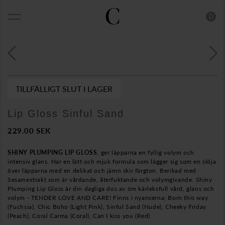
0
TILLFÄLLIGT SLUT I LAGER
Lip Gloss Sinful Sand
229.00
SEK
SHINY PLUMPING LIP GLOSS
, ger läpparna en fyllig volym och
intensiv glans. Har en lätt och mjuk formula som lägger sig som en slöja
över läpparna med en delikat och jämn skir färgton. Berikad med
Sesamextrakt som är vårdande, återfuktande och volymgivande. Shiny
Plumping Lip Gloss är din dagliga dos av öm kärleksfull vård, glans och
volym - TENDER LOVE AND CARE! Finns i nyanserna; Born this way
(Fuchsia), Chic Boho (Light Pink), Sinful Sand (Nude), Cheeky Friday
(Peach), Coral Carma (Coral), Can I kiss you (Red)