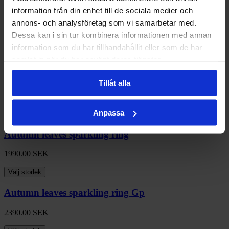
information från din enhet till de sociala medier och
Autumn leaves sparkling ring
annons- och analysföretag som vi samarbetar med.
Dessa kan i sin tur kombinera informationen med annan
1990.00
SEK
information som du har tillhandahållit eller som de har
Välj storlek
samlat in när du har använt deras tjänster.
Autumn leaves sparkling ring
Tillåt alla
1990.00
SEK
Anpassa
Välj storlek
Autumn leaves sparkling ring
1990.00
SEK
Välj storlek
Autumn leaves sparkling ring Gp
2390.00
SEK