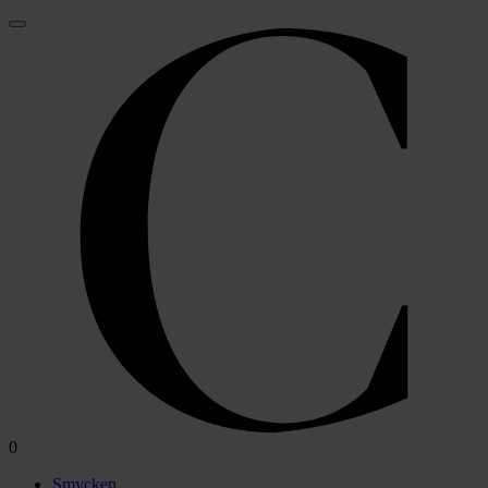
0
Smycken