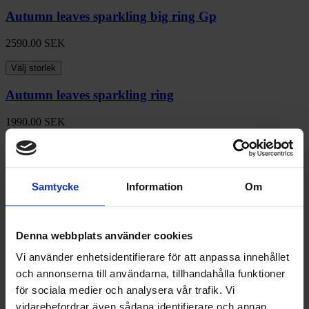
Autumn leaves sparkling big ring Gp
2590.00
SEK
Välj storlek
Autumn leaves sparkling ring
1990.00
SEK
Välj storlek
Autumn leaves sparkling ring
Samtycke
Information
Om
1990.00
SEK
Välj storlek
Denna webbplats använder cookies
Autumn leaves sparkling ring
Vi använder enhetsidentifierare för att anpassa innehållet
och annonserna till användarna, tillhandahålla funktioner
1990.00
SEK
för sociala medier och analysera vår trafik. Vi
Välj storlek
vidarebefordrar även sådana identifierare och annan