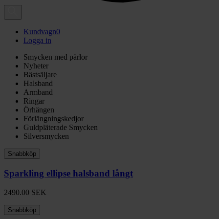
Kundvagn
0
Logga in
Smycken med pärlor
Nyheter
Bästsäljare
Halsband
Armband
Ringar
Örhängen
Förlängningskedjor
Guldpläterade Smycken
Silversmycken
Snabbköp
Sparkling ellipse halsband långt
2490.00
SEK
Snabbköp