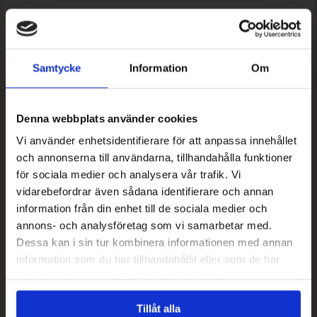
Samtycke
Information
Om
Denna webbplats använder cookies
Vi använder enhetsidentifierare för att anpassa innehållet
och annonserna till användarna, tillhandahålla funktioner
för sociala medier och analysera vår trafik. Vi
vidarebefordrar även sådana identifierare och annan
information från din enhet till de sociala medier och
annons- och analysföretag som vi samarbetar med.
Dessa kan i sin tur kombinera informationen med annan
PETITE PAPILLION ARMBAND
information som du har tillhandahållit eller som de har
590.00
SEK
samlat in när du har använt deras tjänster.
Tillåt alla