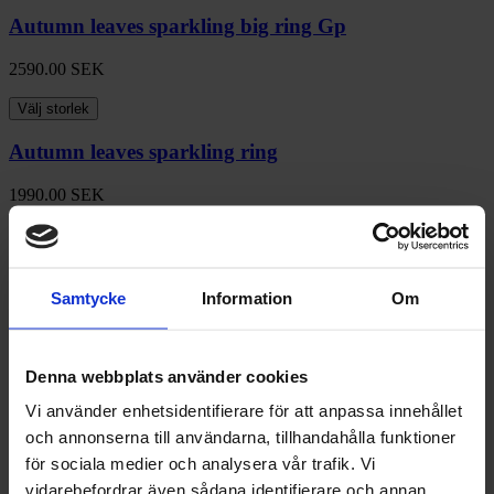
Autumn leaves sparkling big ring Gp
2590.00
SEK
Välj storlek
Autumn leaves sparkling ring
1990.00
SEK
Välj storlek
Autumn leaves sparkling ring
Samtycke
Information
Om
1990.00
SEK
Välj storlek
Denna webbplats använder cookies
Autumn leaves sparkling ring
Vi använder enhetsidentifierare för att anpassa innehållet
och annonserna till användarna, tillhandahålla funktioner
1990.00
SEK
för sociala medier och analysera vår trafik. Vi
Välj storlek
vidarebefordrar även sådana identifierare och annan