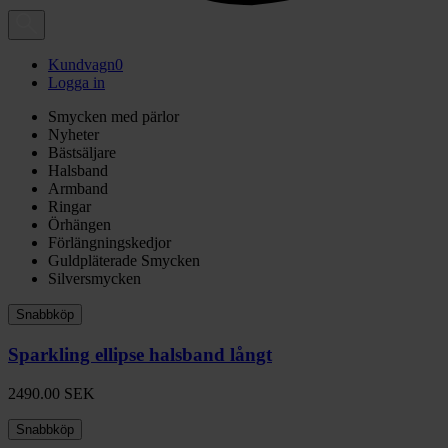
Kundvagn
0
Logga in
Smycken med pärlor
Nyheter
Bästsäljare
Halsband
Armband
Ringar
Örhängen
Förlängningskedjor
Guldpläterade Smycken
Silversmycken
Snabbköp
Sparkling ellipse halsband långt
2490.00
SEK
Snabbköp