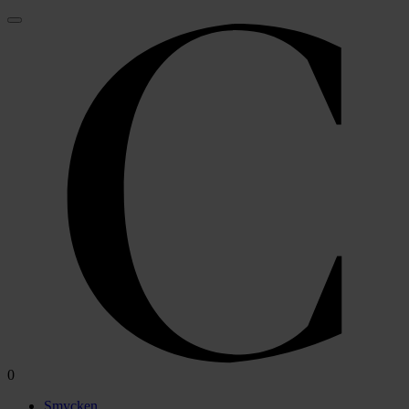
0
Smycken