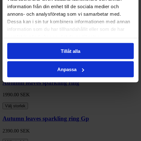
information från din enhet till de sociala medier och
Autumn leaves sparkling ring
annons- och analysföretag som vi samarbetar med.
Dessa kan i sin tur kombinera informationen med annan
1990.00
SEK
information som du har tillhandahållit eller som de har
Välj storlek
samlat in när du har använt deras tjänster.
Autumn leaves sparkling ring
Tillåt alla
1990.00
SEK
Anpassa
Välj storlek
Autumn leaves sparkling ring
1990.00
SEK
Välj storlek
Autumn leaves sparkling ring Gp
2390.00
SEK