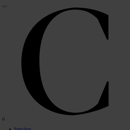
0
Smycken