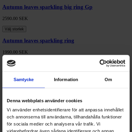
Autumn leaves sparkling big ring Gp
2590.00
SEK
Välj storlek
Autumn leaves sparkling ring
1990.00
SEK
Välj storlek
Autumn leaves sparkling ring
Samtycke
Information
Om
1990.00
SEK
Välj storlek
Denna webbplats använder cookies
Autumn leaves sparkling ring
Vi använder enhetsidentifierare för att anpassa innehållet
och annonserna till användarna, tillhandahålla funktioner
1990.00
SEK
för sociala medier och analysera vår trafik. Vi
Välj storlek
vidarebefordrar även sådana identifierare och annan