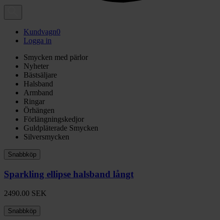
Kundvagn
0
Logga in
Smycken med pärlor
Nyheter
Bästsäljare
Halsband
Armband
Ringar
Örhängen
Förlängningskedjor
Guldpläterade Smycken
Silversmycken
Snabbköp
Sparkling ellipse halsband långt
2490.00
SEK
Snabbköp