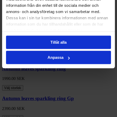
information från din enhet till de sociala medier och
Autumn leaves sparkling ring
annons- och analysföretag som vi samarbetar med.
Dessa kan i sin tur kombinera informationen med annan
1990.00
SEK
information som du har tillhandahållit eller som de har
Välj storlek
samlat in när du har använt deras tjänster.
Autumn leaves sparkling ring
Tillåt alla
1990.00
SEK
Anpassa
Välj storlek
Autumn leaves sparkling ring
1990.00
SEK
Välj storlek
Autumn leaves sparkling ring Gp
2390.00
SEK