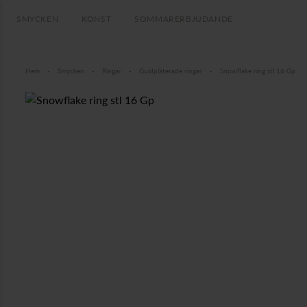
SMYCKEN
KONST
SOMMARERBJUDANDE
Hem
-
Smycken
-
Ringar
-
Guldpläterade ringar
-
Snowflake ring stl 16 Gp