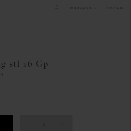
KUNDVAGN
0
LOGGA IN
g stl 16 Gp
ON
N
-
+