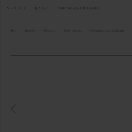
SMYCKEN
KONST
SOMMARERBJUDANDE
Hem
-
Smycken
-
Halsband
-
Silverhalsband
-
Sweetness pearl halsband