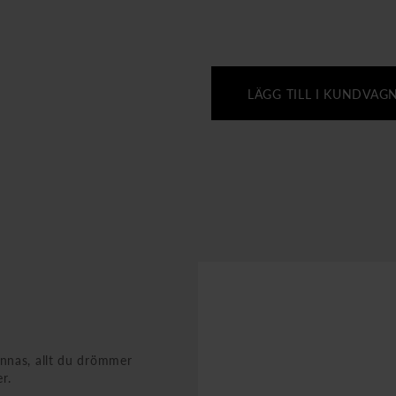
LÄGG TILL I KUNDVAG
annas, allt du drömmer
r.