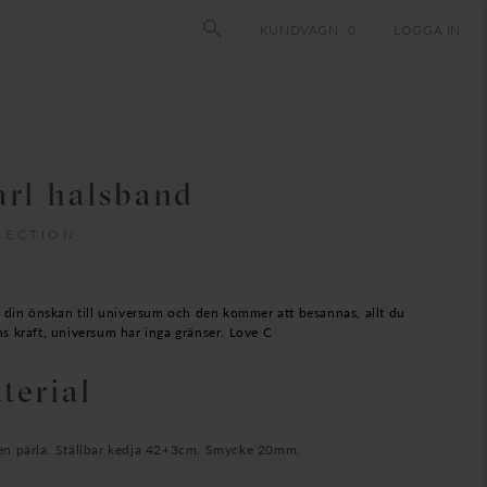
KUNDVAGN
0
LOGGA IN
arl halsband
LECTION
 din önskan till universum och den kommer att besannas, allt du
 kraft, universum har inga gränser. Love C
terial
atten pärla. Ställbar kedja 42+3cm. Smycke 20mm.