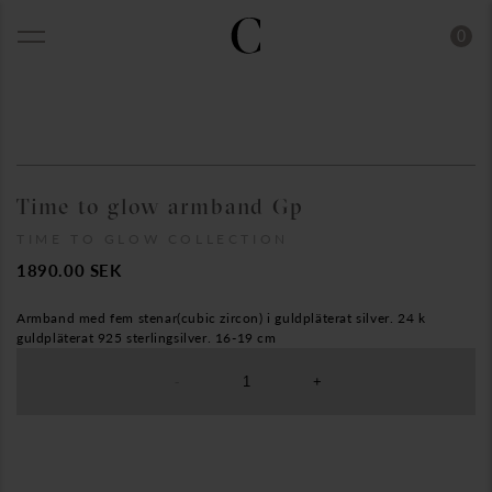
0
Time to glow armband Gp
TIME TO GLOW COLLECTION
1890.00
SEK
Armband med fem stenar(cubic zircon) i guldpläterat silver. 24 k
guldpläterat 925 sterlingsilver. 16-19 cm
-
+