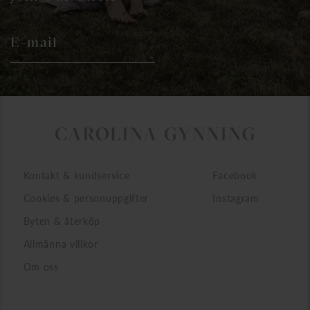
E-mail
Kontakt & kundservice
Facebook
Cookies & personuppgifter
Instagram
Byten & återköp
Allmänna villkor
Om oss