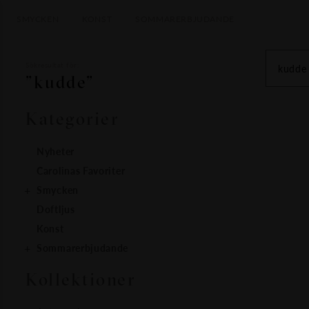
SMYCKEN
KONST
SOMMARERBJUDANDE
Sökresultat för:
"kudde"
Kategorier
Nyheter
Carolinas Favoriter
Smycken
Doftljus
Konst
Sommarerbjudande
Kollektioner