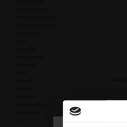
Autumn leaves
Balance of energy
Bricks explosion mini
Circle of the universe
Circle of trust
Classy
Cross faith
Cross my heart
Devine eye
Dhalia
Just nu fin
Elegance
Elisabeth
Glamorous
Goddess of love
Infinity drop
Lily