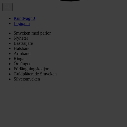
Kundvagn
0
Logga in
Smycken med pärlor
Nyheter
Bästsäljare
Halsband
Armband
Ringar
Örhängen
Förlängningskedjor
Guldpläterade Smycken
Silversmycken