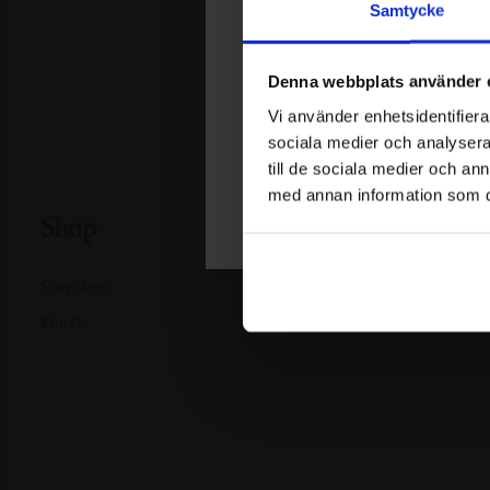
Samtycke
Join Our Circl
Denna webbplats använder 
Var först med att få reda på nyheter 
Vi använder enhetsidentifierar
Få 15% rabatt på din första order.
sociala medier och analysera 
till de sociala medier och a
med annan information som du 
Shop
Följ oss
Smycken
Facebook
Konst
Instagram