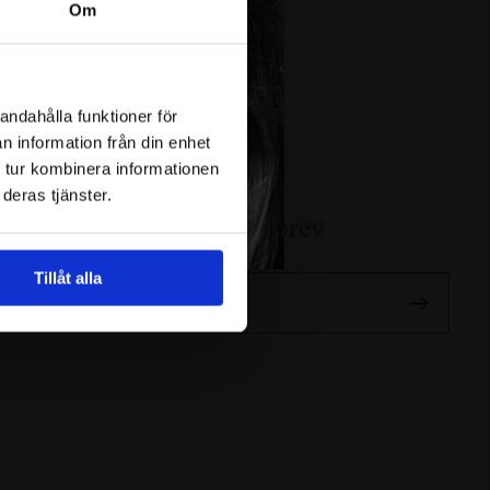
Om
andahålla funktioner för
n information från din enhet
 tur kombinera informationen
deras tjänster.
numerera på vårt nyhetsbrev
Tillåt alla
l i din e-post