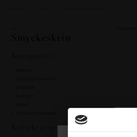
SMYCKEN
KONST
SOMMARERBJUDANDE
Just nu fin
Hem
Smyckeskrin
Kategorier
Nyheter
Carolinas Favoriter
Smycken
Doftljus
Konst
Sommarerbjudande
Kollektioner