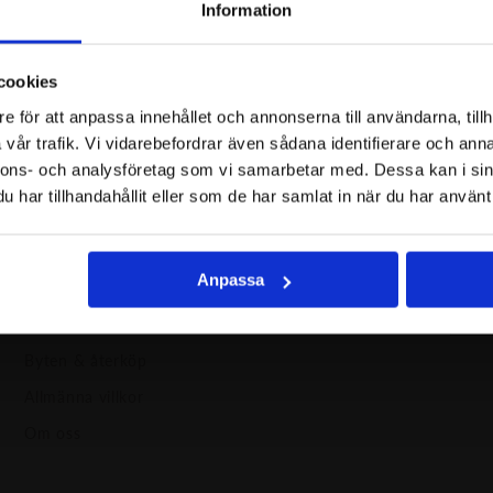
Information
e
cookies
och exklusiva erbjudanden!
e för att anpassa innehållet och annonserna till användarna, tillh
vår trafik. Vi vidarebefordrar även sådana identifierare och anna
nnons- och analysföretag som vi samarbetar med. Dessa kan i sin
har tillhandahållit eller som de har samlat in när du har använt 
Support
Pre
Anpassa
Kontakt & kundservice
Fyl
Cookies & personuppgifter
Byten & återköp
Allmänna villkor
Om oss