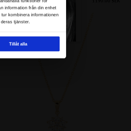
1190.00
SEK
umn leaves örhängen studs Gp
andahålla funktioner för
n information från din enhet
 tur kombinera informationen
deras tjänster.
Tillåt alla