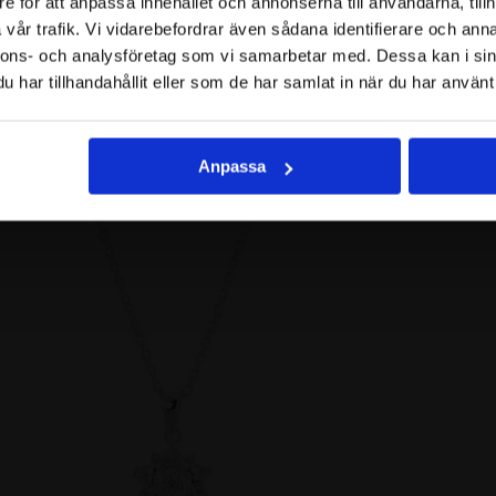
790.00
SEK
eaves örhängen studs
Aut
e för att anpassa innehållet och annonserna till användarna, tillh
vår trafik. Vi vidarebefordrar även sådana identifierare och anna
nnons- och analysföretag som vi samarbetar med. Dessa kan i sin
har tillhandahållit eller som de har samlat in när du har använt 
Anpassa