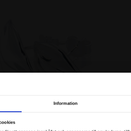
Information
e
cookies
och exklusiva erbjudanden!