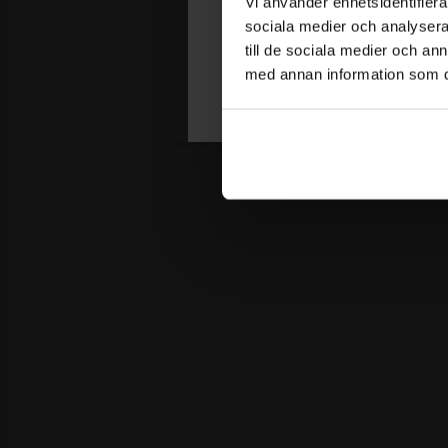
Autumn l
Vi använder enhetsidentifierar
Få 15% rabatt på din första order.
sociala medier och analysera 
till de sociala medier och a
med annan information som du 