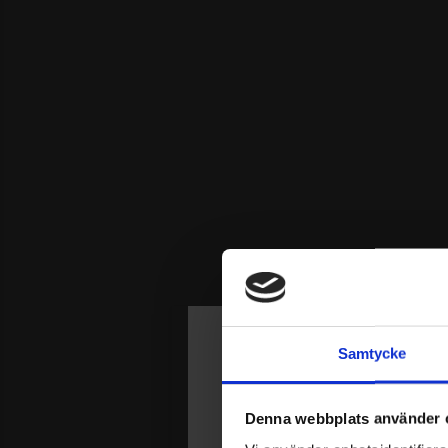
Samtycke
Join Our Circl
Denna webbplats använder 
Var först med att få reda på nyheter 