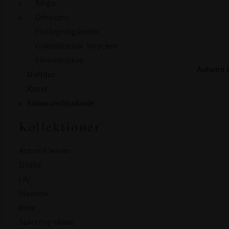
Ringar
Örhängen
Förlängningskedjor
Guldpläterade Smycken
Silversmycken
Autumn le
Doftljus
Konst
Sommarerbjudande
Kollektioner
Autumn leaves
Dhalia
Lily
Meadow
Rose
Sparkling ellipse