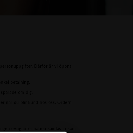
personuppgifter. Därför är vi öppna
nkel betalning.
 sparade om dig.
ter när du blir kund hos oss. Ordern
Ingen övrig information samlas in som