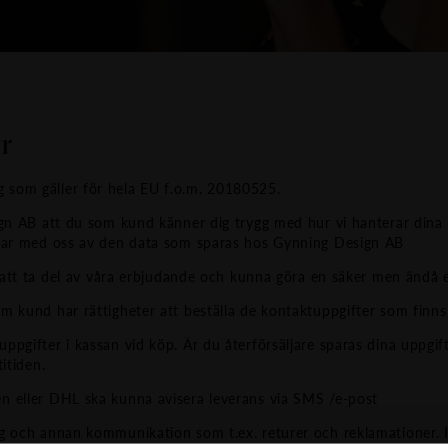
r
som gäller för hela EU f.o.m. 20180525.
ign AB att du som kund känner dig trygg med hur vi hanterar dina 
elar med oss av den data som sparas hos Gynning Design AB
g att ta del av våra erbjudande och kunna göra en säker men ändå e
m kund har rättigheter att beställa de kontaktuppgifter som finns
pgifter i kassan vid köp. Är du återförsäljare sparas dina uppgif
itiden.
n eller DHL ska kunna avisera leverans via SMS /e-post
g och annan kommunikation som t.ex. returer och reklamationer. 