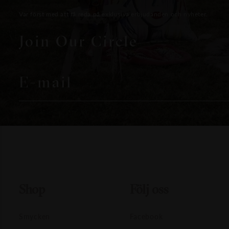
Var först med att få reda på exklusiva erbjudanden och nyheter.
Join Our Circle
E-mail
Shop
Följ oss
Smycken
Facebook