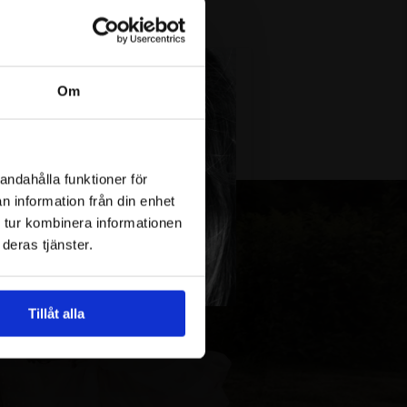
du som kund valt i kassan. Vi
Om
andahålla funktioner för
n information från din enhet
 tur kombinera informationen
deras tjänster.
Tillåt alla