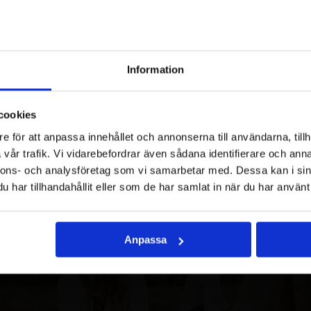
und gillar, politiska åsikter m.m.
l: Den som handlägger det ekonomiska beroende på vilket betalsätt 
 samarbetar med DHL och Posten.
Information
e
nyhetsbrev är e-post eller sms som överförs och lagras.
cookies
och exklusiva erbjudanden!
e för att anpassa innehållet och annonserna till användarna, tillh
vår trafik. Vi vidarebefordrar även sådana identifierare och anna
nnons- och analysföretag som vi samarbetar med. Dessa kan i sin
har tillhandahållit eller som de har samlat in när du har använt 
Anpassa