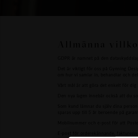
Allmänna villko
GDPR är namnet på den dataskyddslag 
Det är viktigt för oss på Gynning Des
om hur vi samlar in, behandlar och d
Vårt mål är att göra det enkelt för di
Den nya lagen innebär också att du so
Som kund lämnar du själv dina personup
sparas upp till 5 år beroende på garant
Mobilnummer och e-post för att Poste
E-post för orderekännande, fakturerin