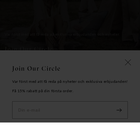
Var först med att få reda på exklusiva erbjudanden och nyheter.
Join Our Circle
Join Our Circle
E-mail
Var först med att få reda på nyheter och exklusiva erbjudanden!
Få 15% rabatt på din första order.
Kontakt & kundservice
Facebook