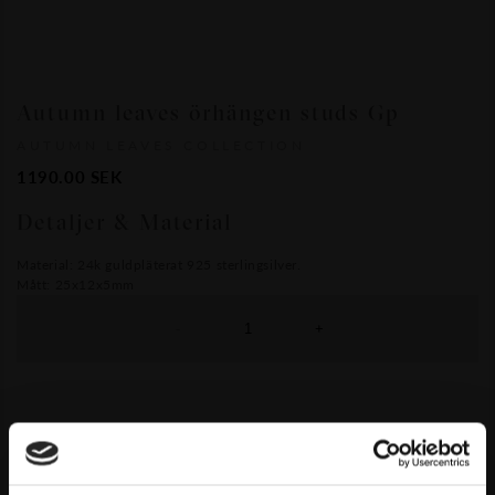
Autumn leaves örhängen studs Gp
AUTUMN LEAVES COLLECTION
1190.00
SEK
Detaljer & Material
Material: 24k guldpläterat 925 sterlingsilver.
Mått: 25x12x5mm
-
+
LÄGG TILL I KUNDVAGN