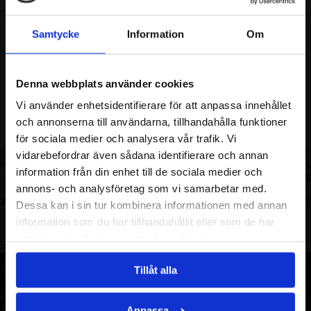
Samtycke
Information
Om
Denna webbplats använder cookies
Vi använder enhetsidentifierare för att anpassa innehållet
och annonserna till användarna, tillhandahålla funktioner
för sociala medier och analysera vår trafik. Vi
vidarebefordrar även sådana identifierare och annan
LION ARMBAND
PETITE PAPILLION HALSBAND
PETITE PAPI
information från din enhet till de sociala medier och
P
8
790.00
SEK
annons- och analysföretag som vi samarbetar med.
0
SEK
1450.00
SE
Dessa kan i sin tur kombinera informationen med annan
information som du har tillhandahållit eller som de har
samlat in när du har använt deras tjänster.
Tillåt alla
Anpassa