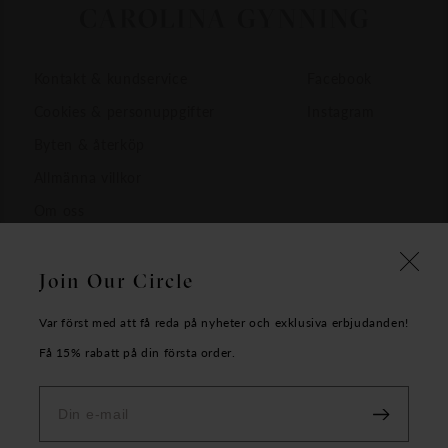
Kontakt & kundservice
Facebook
Cookies & personuppgifter
Instagram
Byten & återköp
Allmänna villkor
Om oss
Join Our Circle
Var först med att få reda på nyheter och exklusiva erbjudanden!
Få 15% rabatt på din första order.
Copyright Carolina Gynning AB - 2026