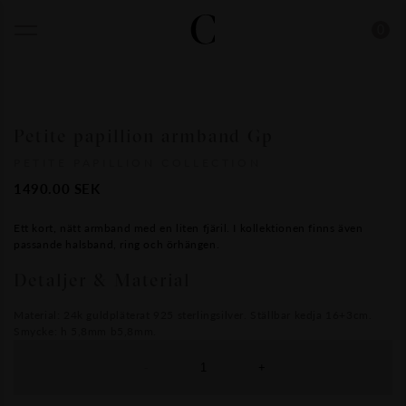
0
Petite papillion armband Gp
PETITE PAPILLION COLLECTION
1490.00
SEK
Ett kort, nätt armband med en liten fjäril. I kollektionen finns även
passande halsband, ring och örhängen.
Detaljer & Material
Material: 24k guldpläterat 925 sterlingsilver. Ställbar kedja 16+3cm.
Smycke: h 5,8mm b5,8mm.
-
+