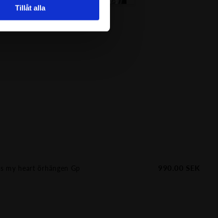
Tillåt alla
990.00
SEK
ss my heart örhängen Gp