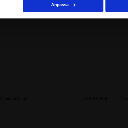
Anpassa
790.00
SEK
 heart örhängen
Cro