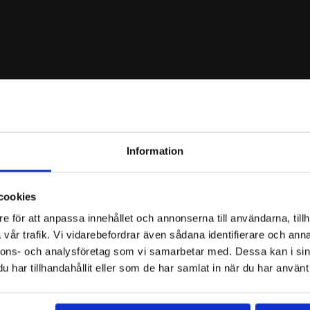
Information
e
990.00
SEK
 heart halsband
Cros
cookies
och exklusiva erbjudanden!
e för att anpassa innehållet och annonserna till användarna, tillh
vår trafik. Vi vidarebefordrar även sådana identifierare och anna
nnons- och analysföretag som vi samarbetar med. Dessa kan i sin
har tillhandahållit eller som de har samlat in när du har använt 