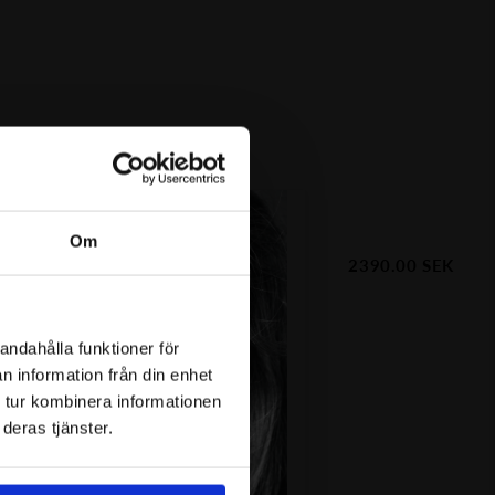
Om
2390.00
SEK
s my heart halsband Gp
andahålla funktioner för
n information från din enhet
 tur kombinera informationen
deras tjänster.