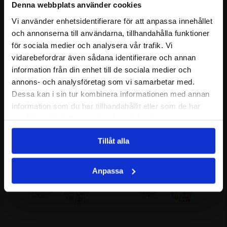
Denna webbplats använder cookies
Vi använder enhetsidentifierare för att anpassa innehållet
och annonserna till användarna, tillhandahålla funktioner
för sociala medier och analysera vår trafik. Vi
vidarebefordrar även sådana identifierare och annan
information från din enhet till de sociala medier och
annons- och analysföretag som vi samarbetar med.
Dessa kan i sin tur kombinera informationen med annan
Circle of trust ring
Circle of trust ring Gp
information som du har tillhandahållit eller som de har
1090.00
SEK
1290.00
SEK
samlat in när du har använt deras tjänster.
Tillåt alla
TILLFÄLLIGT SLUT I LAGER
Anpassa