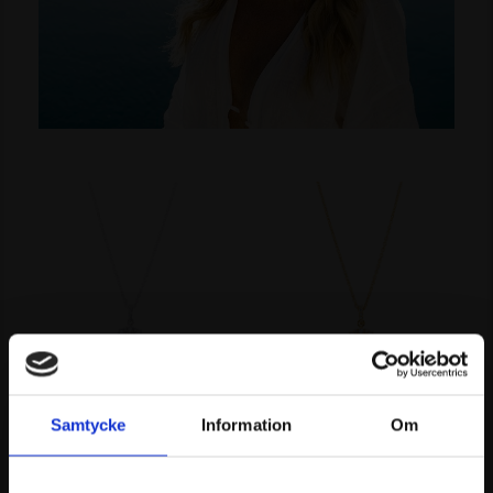
Circle of trust
Circle of trust
halsband
halsband Gp
Samtycke
Information
Om
1490.00
SEK
2790.00
SEK