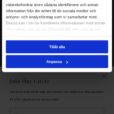
vidarebefordrar även sådana identifierare och annan
information från din enhet till de sociala medier och
annons- och analysföretag som vi samarbetar med.
Dessa kan i sin tur kombinera informationen med annan
information som du har tillhandahållit eller som de har
Kontakt & kundservice
Facebook
samlat in när du har använt deras tjänster.
Cookies & personuppgifter
Instagram
Byten & återköp
Tillåt alla
Allmänna villkor
Anpassa
Om oss
Join Our Circle
Var först med att få reda på nyheter och exklusiva erbjudanden!
Få 15% rabatt på din första order.