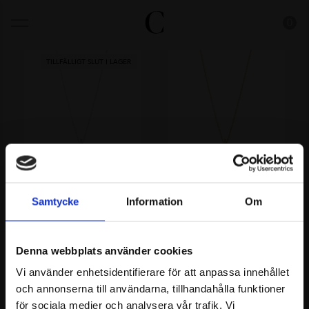
0
TILLFÄLLIGT SLUT I LAGER
Cross faith halsband
Cross faith halsband
Gp
Samtycke
Information
Om
1390.00
SEK
2590.00
SEK
Denna webbplats använder cookies
Vi använder enhetsidentifierare för att anpassa innehållet
och annonserna till användarna, tillhandahålla funktioner
för sociala medier och analysera vår trafik. Vi