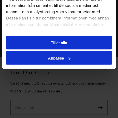
Allmänna villkor
information från din enhet till de sociala medier och
Om oss
annons- och analysföretag som vi samarbetar med.
Dessa kan i sin tur kombinera informationen med annan
information som du har tillhandahållit eller som de har
samlat in när du har använt deras tjänster.
Tillåt alla
Anpassa
Copyright Carolina Gynning AB - 2026
Join Our Circle
Var först med att få reda på nyheter och exklusiva erbjudanden!
Få 15% rabatt på din första order.