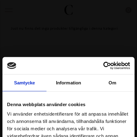
0
Just nu finns det inga produkter tillgängliga i denna kategori
Samtycke
Information
Om
Denna webbplats använder cookies
Kontakt & kundservice
Facebook
Vi använder enhetsidentifierare för att anpassa innehållet
Cookies & personuppgifter
Instagram
och annonserna till användarna, tillhandahålla funktioner
för sociala medier och analysera vår trafik. Vi
Byten & återköp
vidarebefordrar även sådana identifierare och annan