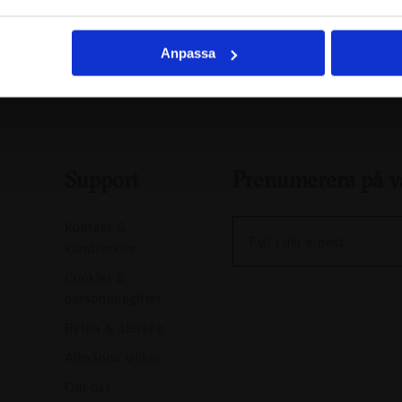
Anpassa
Support
Prenumerera på v
Kontakt &
Fyll i din e-post
kundservice
Cookies &
personuppgifter
Byten & återköp
Allmänna villkor
Om oss