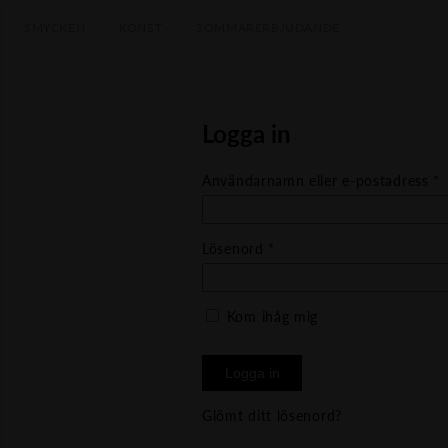
SMYCKEN
KONST
SOMMARERBJUDANDE
Logga in
O
Användarnamn eller e-postadress
*
Obligatoriskt
Lösenord
*
Kom ihåg mig
Logga in
Glömt ditt lösenord?