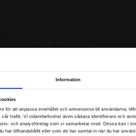
senord kommer att skickas till din e-postadress.
 av oss
Information
e
cookies
 du vår
integritetspolicy
.
och exklusiva erbjudanden!
e för att anpassa innehållet och annonserna till användarna, tillh
vår trafik. Vi vidarebefordrar även sådana identifierare och anna
nnons- och analysföretag som vi samarbetar med. Dessa kan i sin
har tillhandahållit eller som de har samlat in när du har använt 