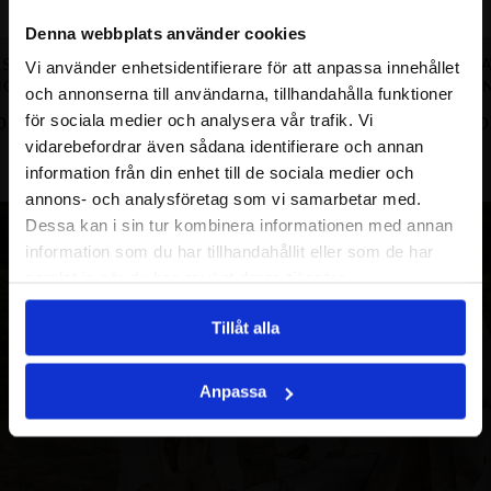
Denna webbplats använder cookies
S SPARKLING
AUTUMN LEAVES SPARKLING
AUTUMN LEA
Vi använder enhetsidentifierare för att anpassa innehållet
NG GP
RING
RI
och annonserna till användarna, tillhandahålla funktioner
för sociala medier och analysera vår trafik. Vi
0
SEK
1990.00
SEK
2390
vidarebefordrar även sådana identifierare och annan
information från din enhet till de sociala medier och
annons- och analysföretag som vi samarbetar med.
Dessa kan i sin tur kombinera informationen med annan
information som du har tillhandahållit eller som de har
samlat in när du har använt deras tjänster.
Tillåt alla
Anpassa