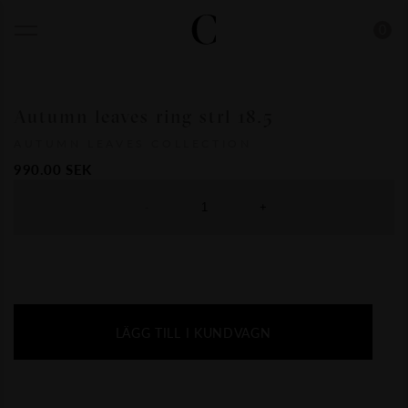
0
Autumn leaves ring strl 18.5
AUTUMN LEAVES COLLECTION
990.00
SEK
-
+
LÄGG TILL I KUNDVAGN