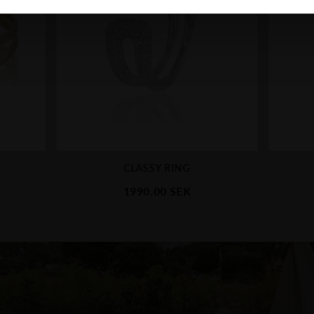
P
CLASSY RING
1990.00
SEK