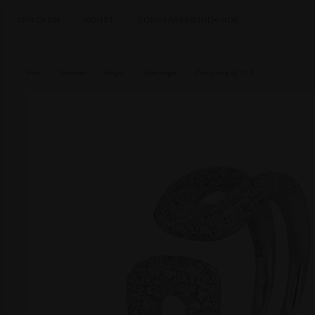
SMYCKEN
KONST
SOMMARERBJUDANDE
Hem
-
Smycken
-
Ringar
-
Silverringar
-
Classy ring stl 17,5