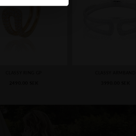
CLASSY RING GP
CLASSY ARMBAND
2490.00
SEK
3990.00
SEK