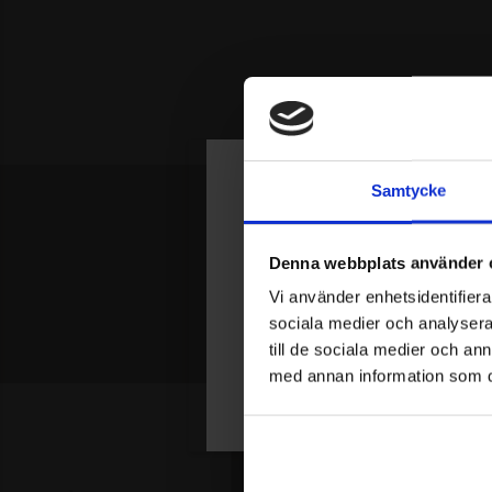
Samtycke
Join Our Circl
Denna webbplats använder 
Var först med att få reda på nyheter 
Vi använder enhetsidentifierar
Få 15% rabatt på din första order.
sociala medier och analysera 
till de sociala medier och a
med annan information som du 