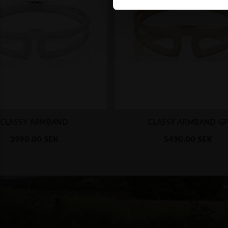
CLASSY ARMBAND
CLASSY ARMBAND G
3990.00
SEK
5490.00
SEK