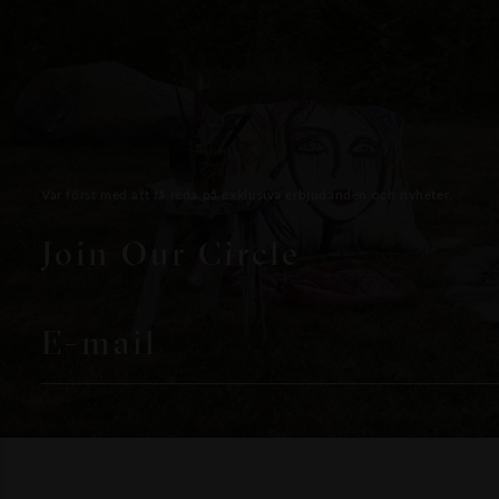
Var först med att få reda på exklusiva erbjudanden och nyheter.
Join Our Circle
E-mail