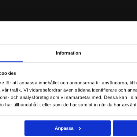
Information
e
MISSA INTE
cookies
och exklusiva erbjudanden!
REKOMMENDERAT
e för att anpassa innehållet och annonserna till användarna, tillh
vår trafik. Vi vidarebefordrar även sådana identifierare och anna
nnons- och analysföretag som vi samarbetar med. Dessa kan i sin
har tillhandahållit eller som de har samlat in när du har använt 
Anpassa