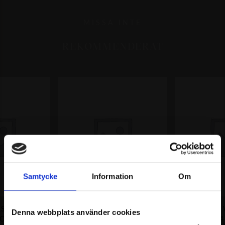
MISSA INTE
REKOMMENDERAT
Samtycke
Information
Om
LSBAND
DISPLAY SET
DISPLAY SET
Denna webbplats använder cookies
OGO - SMALL
ROSE/WHITE/GOLD LOGO
LOGO 64 