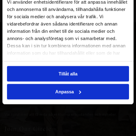
Vi använder enhetsidentifierare för att anpassa innehållet
och annonserna till användarna, tillhandahålla funktioner
för sociala medier och analysera vår trafik. Vi
vidarebefordrar även sådana identifierare och annan
information från din enhet till de sociala medier och
annons- och analysföretag som vi samarbetar med.
Dessa kan i sin tur kombinera informationen med annan
information som du har tillhandahållit eller som de har
samlat in när du har använt deras tjänster.
Tillåt alla
Anpassa
Var först med att få reda på exklusiva erbjudanden och nyheter.
Join Our Circle