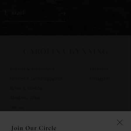
E-mail
Kontakt & kundservice
Facebook
Cookies & personuppgifter
Instagram
Byten & återköp
Allmänna villkor
Om oss
Join Our Circle