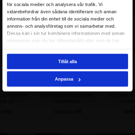
för sociala medier och analysera vår trafik. Vi
vidarebefordrar även sådana identifierare och annan
information från din enhet till de sociala medier och
annons- och analysföretag som vi samarbetar med.
Dessa kan i sin tur kombinera informationen med annan
information som du har tillhandahållit eller som de har
samlat in när du har använt deras tjänster.
Tillåt alla
Anpassa
EOL MEDIUM
ELEGANCE CREOL SMALL
ELEGANCE 
EN GP
ÖRHÄNGEN
ÖRHÄ
0
SEK
1290.00
SEK
1890