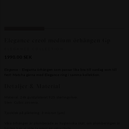
Elegance creol medium örhängen Gp
ELEGANCE COLLECTION
1990.00
SEK
Elegance -
Eleganta örhängen som passar lika bra till vardag som till
fest! Matcha gärna med Elegance ring i samma kollektion.
Detaljer & Material
Material: 24k guldpläterat 925 sterlingsilver.
Sten: Cubic zirconia.
Tjocklek på plätering: 3 micron (µm)
Våra örhängen är plomberade av hygieniska skäl, om plomberingen är
bruten kan vi inte ta emot en retur/byte.