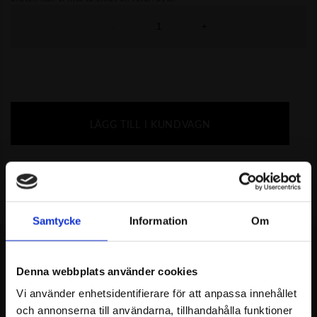
-
+
LÄGG TILL I KUNDVAGN
Samtycke
Information
Om
Denna webbplats använder cookies
MISSA INTE
Vi använder enhetsidentifierare för att anpassa innehållet
REKOMMENDERAT
och annonserna till användarna, tillhandahålla funktioner