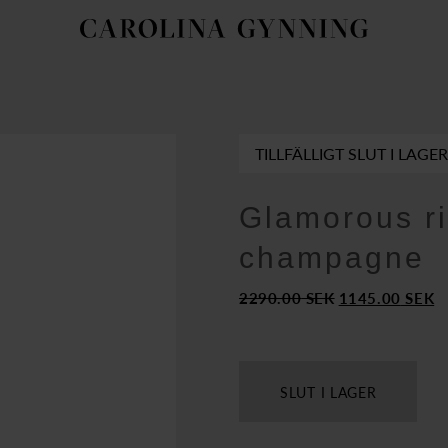
TILLFÄLLIGT SLUT I LAGER
Glamorous ri
champagne
Det
D
2290.00
SEK
1145.00
SEK
ursprungliga
n
priset
pr
var:
är
2290.00
1
SLUT I LAGER
SEK.
S