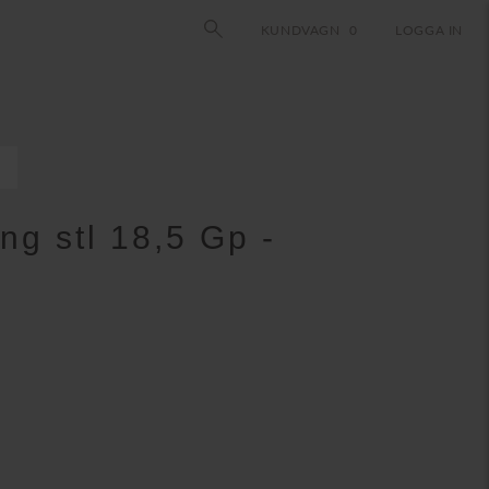
KUNDVAGN
0
LOGGA IN
ng stl 18,5 Gp -
et
uvarande
iset
:
145.00
EK.