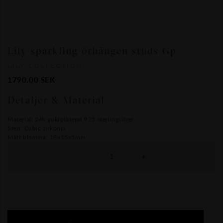
Lily sparkling örhängen studs Gp
LILY COLLECTION
1790.00
SEK
Detaljer & Material
Material: 24k guldpläterat 925 sterlingsilver.
Sten: Cubic zirkonia.
Mått blomma: 18x15x5mm
-
+