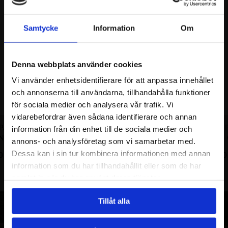
Samtycke
Information
Om
Denna webbplats använder cookies
Vi använder enhetsidentifierare för att anpassa innehållet
och annonserna till användarna, tillhandahålla funktioner
för sociala medier och analysera vår trafik. Vi
vidarebefordrar även sådana identifierare och annan
PARKLING
MEADOW SPARKLING RING
MEADOW SP
information från din enhet till de sociala medier och
ND GP
annons- och analysföretag som vi samarbetar med.
890.00
SEK
Dessa kan i sin tur kombinera informationen med annan
0
SEK
1290
information som du har tillhandahållit eller som de har
samlat in när du har använt deras tjänster.
Tillåt alla