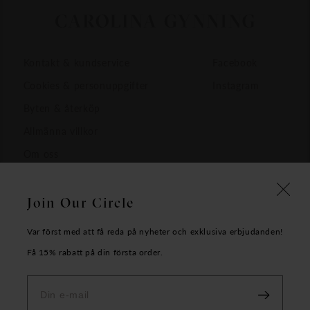
Kontakt & kundservice
Facebook
Cookies & personuppgifter
Instagram
Byten & återköp
Allmänna villkor
Om oss
Join Our Circle
Var först med att få reda på nyheter och exklusiva erbjudanden!
Få 15% rabatt på din första order.
Copyright Carolina Gynning AB - 2026