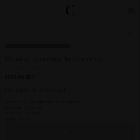
0
Meadow sparkling halsband Gp
MEADOW COLLECTION
1990.00
SEK
Detaljer & Material
Material: 24k guldpläterat 925 sterlingsilver.
Sten: Cubic zirkonia.
Mått blomma: 10mm
Längd: 40+3cm
-
+