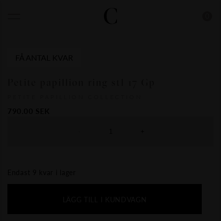
0
FÅ ANTAL KVAR
Petite papillion ring stl 17 Gp
PETITE PAPILLION COLLECTION
790.00
SEK
-
+
Endast 9 kvar i lager
LÄGG TILL I KUNDVAGN