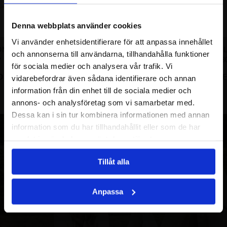
Denna webbplats använder cookies
Vi använder enhetsidentifierare för att anpassa innehållet
LION ARMBAND
PETITE PAPILLION HALSBAND
PETITE PAPI
och annonserna till användarna, tillhandahålla funktioner
P
8
790.00
SEK
för sociala medier och analysera vår trafik. Vi
0
SEK
1450.00
SE
vidarebefordrar även sådana identifierare och annan
information från din enhet till de sociala medier och
annons- och analysföretag som vi samarbetar med.
Dessa kan i sin tur kombinera informationen med annan
information som du har tillhandahållit eller som de har
samlat in när du har använt deras tjänster.
Tillåt alla
Anpassa