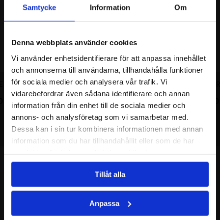
Samtycke
Information
Om
Denna webbplats använder cookies
Vi använder enhetsidentifierare för att anpassa innehållet
och annonserna till användarna, tillhandahålla funktioner
för sociala medier och analysera vår trafik. Vi
EN - STOR
LION QUEEN - STOR
POWE
vidarebefordrar även sådana identifierare och annan
0
SEK
7900.00
SEK
3900
information från din enhet till de sociala medier och
annons- och analysföretag som vi samarbetar med.
Dessa kan i sin tur kombinera informationen med annan
information som du har tillhandahållit eller som de har
samlat in när du har använt deras tjänster.
Tillåt alla
Anpassa