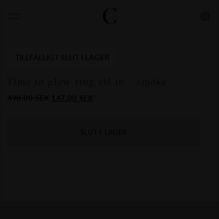
0
TILLFÄLLIGT SLUT I LAGER
Time to glow ring stl 16 - smoke
Det
Det
490.00
SEK
147.00
SEK
ursprungliga
nuvarande
priset
priset
var:
är:
SLUT I LAGER
490.00
147.00
SEK.
SEK.