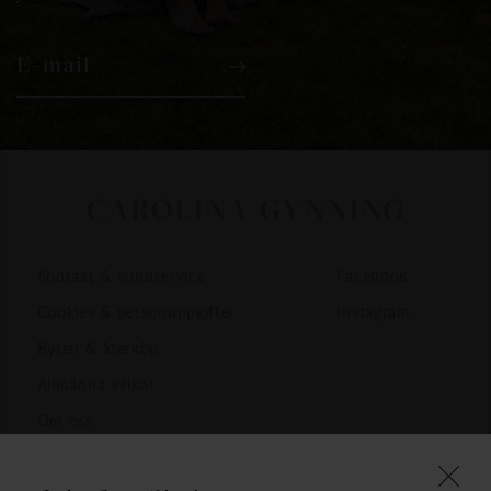
E-mail
Kontakt & kundservice
Facebook
Cookies & personuppgifter
Instagram
Byten & återköp
Allmänna villkor
Om oss