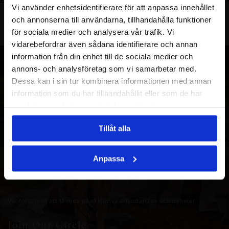
Vi använder enhetsidentifierare för att anpassa innehållet
ursprungliga
nuvarande
ursprungliga
nuvarande
priset
priset
priset
priset
och annonserna till användarna, tillhandahålla funktioner
var:
är:
var:
är:
för sociala medier och analysera vår trafik. Vi
2190.00
990.00
2890.00
1390.00
vidarebefordrar även sådana identifierare och annan
SEK.
SEK.
SEK.
SEK.
information från din enhet till de sociala medier och
annons- och analysföretag som vi samarbetar med.
Dessa kan i sin tur kombinera informationen med annan
information som du har tillhandahållit eller som de har
samlat in när du har använt deras tjänster.
Tillåt alla
Anpassa
Var först med att få reda på exklusiva erbjudanden och nyheter.
Join Our Circle