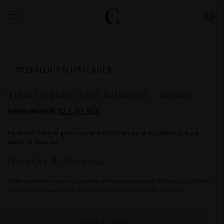
0
TILLFÄLLIGT SLUT I LAGER
Time to glow mini halsband - smoke
Det
Det
1090.00
SEK
327.00
SEK
ursprungliga
nuvarande
priset
priset
Halsband Time to glow - nu är det DIN tur att skina. Vänta inte på
något, vi lever nu.
var:
är:
1090.00
327.00
Detaljer & Material
SEK.
SEK.
Stilfullt enkelt halsband, vacker att kombinera med andra kollektioner.
925 sterlingsilver. Sten: Cubic zircon 0,4cm. Storlek: 42+3cm
SLUT I LAGER