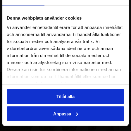
Denna webbplats använder cookies
Vi använder enhetsidentifierare för att anpassa innehållet
och annonserna till användarna, tillhandahålla funktioner
LSBAND
DISPLAY SET
DISPLAY SET
för sociala medier och analysera vår trafik. Vi
OGO - SMALL
ROSE/WHITE/GOLD LOGO
LOGO 64 
vidarebefordrar även sådana identifierare och annan
information från din enhet till de sociala medier och
annons- och analysföretag som vi samarbetar med.
Dessa kan i sin tur kombinera informationen med annan
information som du har tillhandahållit eller som de har
samlat in när du har använt deras tjänster.
Tillåt alla
Anpassa