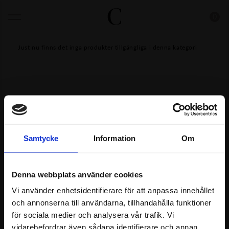
0
Just nu finns det inga produkter tillgängliga i denna kategori
Samtycke
Information
Om
Denna webbplats använder cookies
Kontakt & kundservice
Facebook
Vi använder enhetsidentifierare för att anpassa innehållet
Cookies & personuppgifter
Instagram
och annonserna till användarna, tillhandahålla funktioner
för sociala medier och analysera vår trafik. Vi
Byten & återköp
vidarebefordrar även sådana identifierare och annan