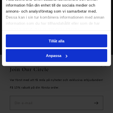
Allmänna villkor
information från din enhet till de sociala medier och
Om oss
annons- och analysföretag som vi samarbetar med.
Dessa kan i sin tur kombinera informationen med annan
information som du har tillhandahållit eller som de har
samlat in när du har använt deras tjänster.
Tillåt alla
Anpassa
Copyright Carolina Gynning AB - 2026
Join Our Circle
Var först med att få reda på nyheter och exklusiva erbjudanden!
Få 15% rabatt på din första order.