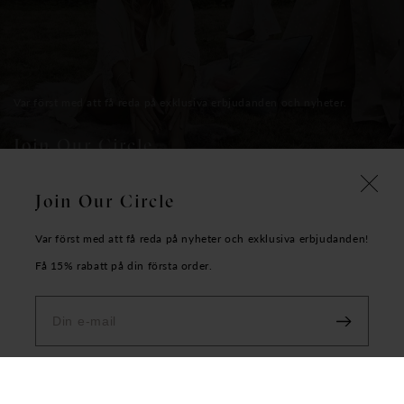
Var först med att få reda på exklusiva erbjudanden och nyheter.
Join Our Circle
Join Our Circle
E-mail
Var först med att få reda på nyheter och exklusiva erbjudanden!
Få 15% rabatt på din första order.
Kontakt & kundservice
Facebook