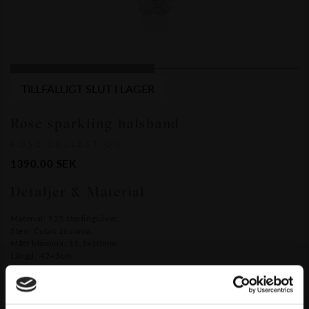
TILLFÄLLIGT SLUT I LAGER
Rose sparkling halsband
ROSE COLLECTION
1390.00
SEK
Detaljer & Material
Material: 925 sterlingsilver.
Sten: Cubic zirconia.
Mått blomma: 11,5x10mm
Längd: 42+3cm
SLUT I LAGER