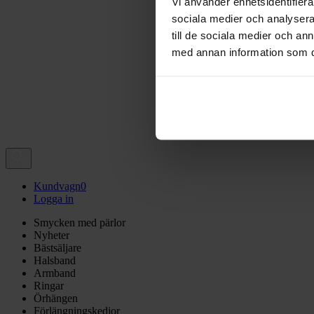
Vi använder enhetsidentifierar
sociala medier och analysera 
till de sociala medier och a
med annan information som du 
Kundvagn
0
Logga in
Smycken med pärlor
Nyheter
Bästsäljare
Halsband
Armband
Ringar
Örhängen
Förlängningskedjor