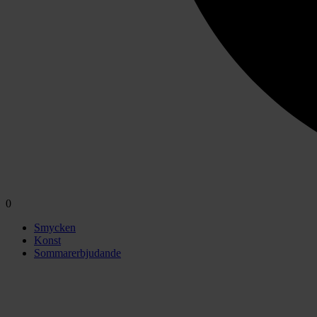
0
Smycken
Konst
Sommarerbjudande