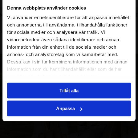
Denna webbplats använder cookies
ENERGY RING
BALANCE OF ENERGY RING
BALANCE OF
Vi använder enhetsidentifierare för att anpassa innehållet
P
1190.00
SEK
och annonserna till användarna, tillhandahålla funktioner
0
SEK
1690
för sociala medier och analysera vår trafik. Vi
vidarebefordrar även sådana identifierare och annan
information från din enhet till de sociala medier och
annons- och analysföretag som vi samarbetar med.
Dessa kan i sin tur kombinera informationen med annan
information som du har tillhandahållit eller som de har
samlat in när du har använt deras tjänster.
Tillåt alla
Anpassa