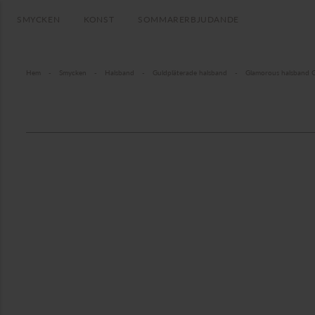
SMYCKEN
KONST
SOMMARERBJUDANDE
Hem
-
Smycken
-
Halsband
-
Guldpläterade halsband
-
Glamorous halsband 