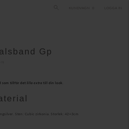
KUNDVAGN
0
LOGGA IN
alsband Gp
ON
 som tillför det
lilla extra
till din look.
aterial
ingsilver. Sten: Cubic zirkonia. Storlek: 42+3cm