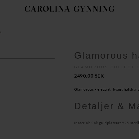
Gp
Glamorous h
GLAMOROUS COLLECTI
2490.00
SEK
Glamorous - elegant, lyxigt halsband
Detaljer & M
Material: 24k guldpläterat 925 sterl