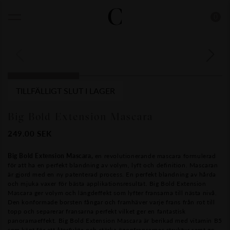
0
TILLFÄLLIGT SLUT I LAGER
Big Bold Extension Mascara
249.00
SEK
Big Bold Extension Mascara,
en revolutionerande mascara formulerad
för att ha en perfekt blandning av volym, lyft och definition. Mascaran
är gjord med en ny patenterad process. En perfekt blandning av hårda
och mjuka vaxer för bästa applikationsresultat. Big Bold Extension
Mascara ger volym och längdeffekt som lyfter fransarna till nästa nivå.
Den konformade borsten fångar och framhäver varje frans från rot till
topp och separerar fransarna perfekt vilket ger en fantastisk
panoramaeffekt. Big Bold Extension Mascara är berikad med vitamin B5
som känt för att återfukta och stärka ögonfransarnas struktur samt ge