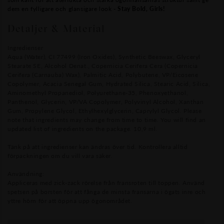
dem en fylligare och glansigare look -
Stay Bold, Girls!
Detaljer & Material
Ingredienser
Aqua (Water), CI 77499 (Iron Oxides), Synthetic Beeswax, Glyceryl
Stearate SE, Alcohol Denat., Copernicia Cerifera Cera (Copernicia
Cerifera (Carnauba) Wax), Palmitic Acid, Polybutene, VP/Eicosene
Copolymer, Acacia Senegal Gum, Hydrated Silica, Stearic Acid, Silica,
Aminomethyl Propanediol, Polyurethane-35, Phenoxyethanol,
Panthenol, Glycerin, VP/VA Copolymer, Polyvinyl Alcohol, Xanthan
Gum, Propylene Glycol, Ethylhexylglycerin, Caprylyl Glycol. Please
note that ingredients may change from time to time. You will find an
updated list of ingredients on the package. 10,9 ml.
Tänk på att ingredienser kan ändras över tid. Kontrollera alltid
förpackningen om du vill vara säker.
Användning:
Appliceras med zick-zack rörelse från fransroten till toppen. Använd
spetsen på borsten för att fånga de minsta fransarna i ögats inre och
yttre hörn för att öppna upp ögonområdet.