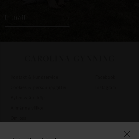
E-mail
Kontakt & kundservice
Facebook
Cookies & personuppgifter
Instagram
Byten & återköp
Allmänna villkor
Om oss