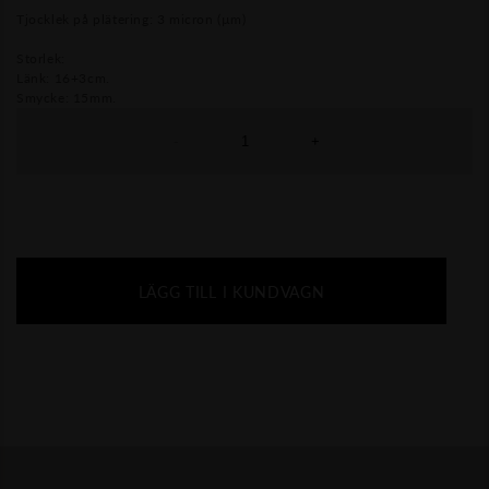
Tjocklek på plätering: 3 micron (µm)
Storlek:
Länk: 16+3cm.
Smycke: 15mm.
-
+
LÄGG TILL I KUNDVAGN