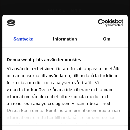
MISSA INTE
REKOMMENDERAT
Samtycke
Information
Om
- 50%
- 50%
Denna webbplats använder cookies
Vi använder enhetsidentifierare för att anpassa innehållet
och annonserna till användarna, tillhandahålla funktioner
för sociala medier och analysera vår trafik. Vi
vidarebefordrar även sådana identifierare och annan
information från din enhet till de sociala medier och
annons- och analysföretag som vi samarbetar med.
Dessa kan i sin tur kombinera informationen med annan
information som du har tillhandahållit eller som de har
HALSBAND GP
DEVINE EYE MINI ARMBAND
DEVINE EYE
samlat in när du har använt deras tjänster.
1245.00
SEK
890.00
SEK
445.00
SEK
et
Det
Det
Det