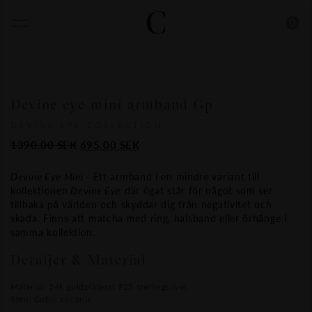
0
Devine eye mini armband Gp
DEVINE EYE COLLECTION
Det
Det
1390.00
SEK
695.00
SEK
ursprungliga
nuvarande
priset
priset
Devine Eye Mini -
Ett armband i en mindre variant till
kollektionen
Devine Eye
där ögat står för något som ser
var:
är:
tillbaka på världen och skyddar dig från negativitet och
1390.00
695.00
skada. Finns att matcha med ring, halsband eller örhänge i
SEK.
SEK.
samma kollektion.
Detaljer & Material
Material: 24k guldpläterat 925 sterlingsilver.
Sten: Cubic zirconia.