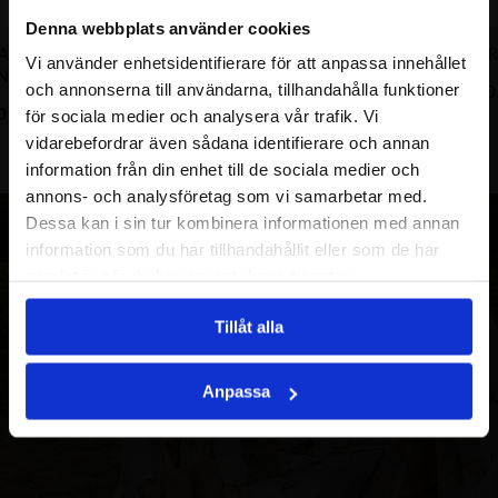
Denna webbplats använder cookies
PARKLING
DHALIA SPARKLING RING
DHALIA SPAR
Vi använder enhetsidentifierare för att anpassa innehållet
ND GP
890.00
SEK
1390
och annonserna till användarna, tillhandahålla funktioner
0
SEK
för sociala medier och analysera vår trafik. Vi
vidarebefordrar även sådana identifierare och annan
information från din enhet till de sociala medier och
annons- och analysföretag som vi samarbetar med.
Dessa kan i sin tur kombinera informationen med annan
information som du har tillhandahållit eller som de har
samlat in när du har använt deras tjänster.
Tillåt alla
Anpassa