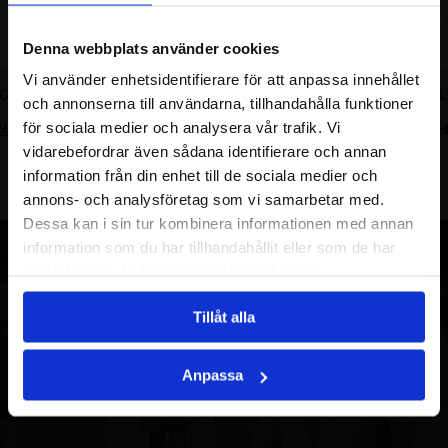
Denna webbplats använder cookies
Vi använder enhetsidentifierare för att anpassa innehållet
G ÖRHÄNGE
CLASSY BIG ÖRHÄNGE GP
CLASSY HA
och annonserna till användarna, tillhandahålla funktioner
990.00
SEK
2890.00
SEK
1390.00
SEK
3290.00
SE
Det
Det
Det
Det
för sociala medier och analysera vår trafik. Vi
ursprungliga
nuvarande
ursprungliga
nuvarande
vidarebefordrar även sådana identifierare och annan
priset
priset
priset
priset
information från din enhet till de sociala medier och
var:
är:
var:
är:
annons- och analysföretag som vi samarbetar med.
2190.00
990.00
2890.00
1390.00
Dessa kan i sin tur kombinera informationen med annan
SEK.
SEK.
SEK.
SEK.
information som du har tillhandahållit eller som de har
samlat in när du har använt deras tjänster.
Tillåt alla
Anpassa