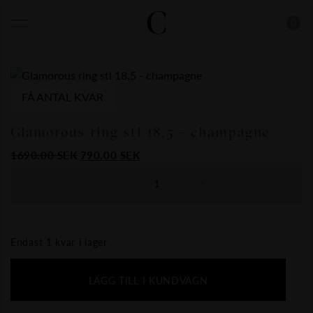
0
FÅ ANTAL KVAR
Glamorous ring stl 18,5 - champagne
Det
Det
1690.00
SEK
790.00
SEK
ursprungliga
nuvarande
priset
priset
-
+
var:
är:
1690.00
790.00
SEK.
SEK.
Endast 1 kvar i lager
LÄGG TILL I KUNDVAGN