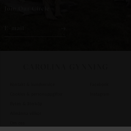
Join Our Circle
E-mail
Kontakt & kundservice
Facebook
Cookies & personuppgifter
Instagram
Byten & återköp
Allmänna villkor
Om oss