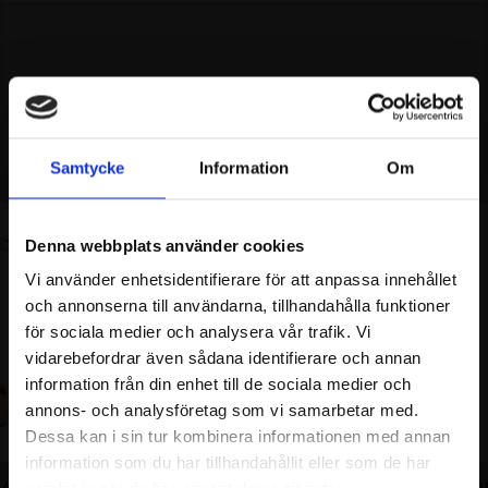
MISSA INTE
REKOMMENDERAT
Samtycke
Information
Om
Denna webbplats använder cookies
Vi använder enhetsidentifierare för att anpassa innehållet
och annonserna till användarna, tillhandahålla funktioner
för sociala medier och analysera vår trafik. Vi
vidarebefordrar även sådana identifierare och annan
information från din enhet till de sociala medier och
annons- och analysföretag som vi samarbetar med.
Dessa kan i sin tur kombinera informationen med annan
information som du har tillhandahållit eller som de har
BAND GP
LILY ARMRING
LILY A