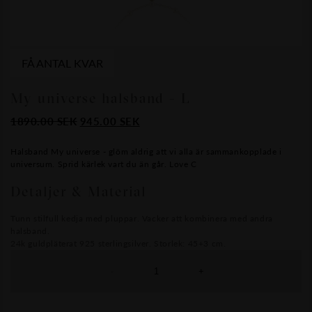
FÅ ANTAL KVAR
My universe halsband - L
Det
Det
1890.00
SEK
945.00
SEK
ursprungliga
nuvarande
priset
priset
Halsband My universe - glöm aldrig att vi alla är sammankopplade i
universum. Sprid kärlek vart du än går. Love C
var:
är:
1890.00
945.00
Detaljer & Material
SEK.
SEK.
Tunn stilfull kedja med pluppar. Vacker att kombinera med andra
halsband.
24k guldpläterat 925 sterlingsilver. Storlek: 45+3 cm.
-
+