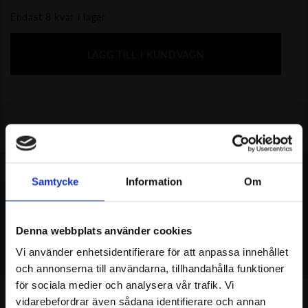
Endast 8 kvar i lager
LÄGG TILL I KUNDVAGN
Samtycke
Information
Om
MISSA INTE
Denna webbplats använder cookies
REKOMMENDERAT
Vi använder enhetsidentifierare för att anpassa innehållet
och annonserna till användarna, tillhandahålla funktioner
för sociala medier och analysera vår trafik. Vi
- 55%
- 52%
vidarebefordrar även sådana identifierare och annan