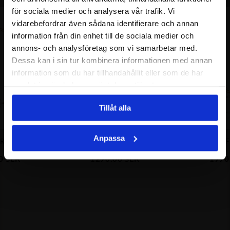
för sociala medier och analysera vår trafik. Vi
vidarebefordrar även sådana identifierare och annan
information från din enhet till de sociala medier och
annons- och analysföretag som vi samarbetar med.
Dessa kan i sin tur kombinera informationen med annan
information som du har tillhandahållit eller som de har
samlat in när du har använt deras tjänster.
Tillåt alla
Anpassa
ARMBAND GP
SNOWFLAKE HALSBAND
SNOWFLAKE
0
SEK
1290.00
SEK
1990