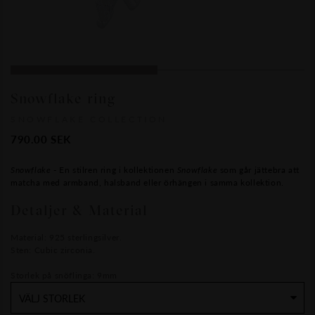
Snowflake ring
SNOWFLAKE COLLECTION
790.00
SEK
Snowflake
- En stilren ring i kollektionen
Snowflake
som går jättebra att
matcha med armband, halsband eller örhängen i samma kollektion.
Detaljer & Material
Material: 925 sterlingsilver.
Sten: Cubic zirconia.
Storlek på snöflinga: 9mm