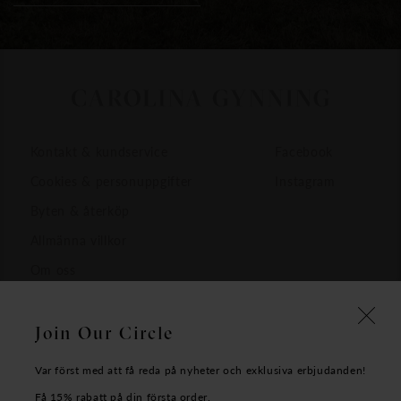
Kontakt & kundservice
Facebook
Cookies & personuppgifter
Instagram
Byten & återköp
Allmänna villkor
Om oss
Join Our Circle
Var först med att få reda på nyheter och exklusiva erbjudanden!
Få 15% rabatt på din första order.