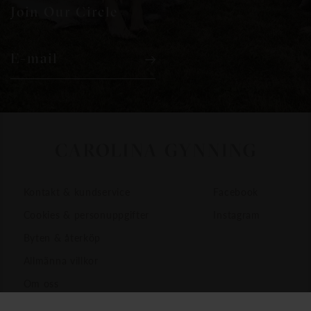
Join Our Circle
E-mail
Kontakt & kundservice
Facebook
Cookies & personuppgifter
Instagram
Byten & återköp
Allmänna villkor
Om oss