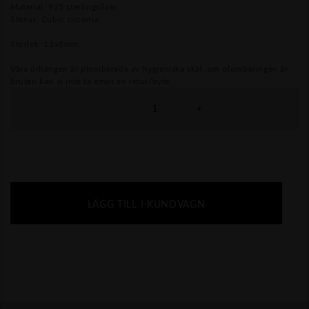
Material: 925 sterlingsilver.
Stenar: Cubic zirconia.
Storlek: 12x8mm.
Våra örhängen är plomberade av hygieniska skäl, om plomberingen är
bruten kan vi inte ta emot en retur/byte.
-
+
LÄGG TILL I KUNDVAGN