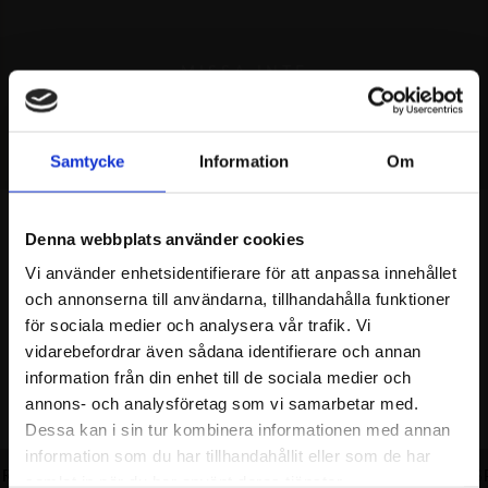
MISSA INTE
REKOMMENDERAT
Samtycke
Information
Om
Denna webbplats använder cookies
Vi använder enhetsidentifierare för att anpassa innehållet
och annonserna till användarna, tillhandahålla funktioner
för sociala medier och analysera vår trafik. Vi
vidarebefordrar även sådana identifierare och annan
information från din enhet till de sociala medier och
annons- och analysföretag som vi samarbetar med.
Dessa kan i sin tur kombinera informationen med annan
information som du har tillhandahållit eller som de har
 RING GP
THE KNOT SPARKLING RING
THE KNOT S
samlat in när du har använt deras tjänster.