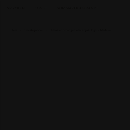
SMYCKEN
KONST
SOMMARERBJUDANDE
Hem
-
Uncategorized
-
T-holder örhängen white/gold logo – Medium