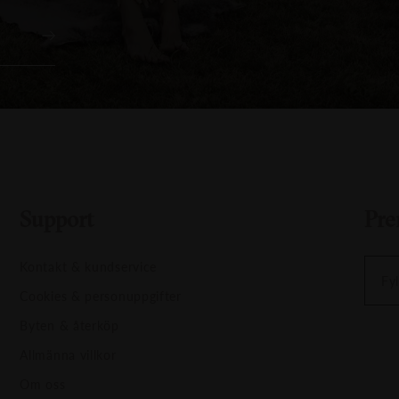
Support
Pre
Kontakt & kundservice
Fyl
Cookies & personuppgifter
Byten & återköp
Allmänna villkor
Om oss