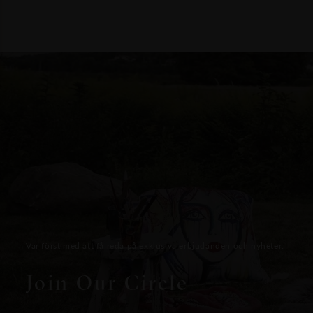
Var först med att få reda på exklusiva erbjudanden och nyheter.
Join Our Circle