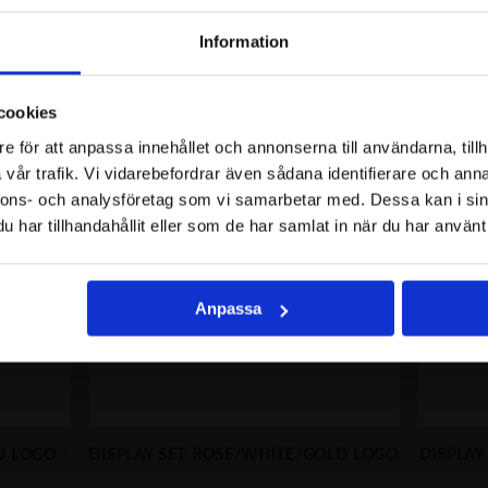
REKOMMENDERAT
Information
e
cookies
och exklusiva erbjudanden!
e för att anpassa innehållet och annonserna till användarna, tillh
vår trafik. Vi vidarebefordrar även sådana identifierare och anna
nnons- och analysföretag som vi samarbetar med. Dessa kan i sin
har tillhandahållit eller som de har samlat in när du har använt 
Anpassa
 LOGO -
DISPLAY SET ROSE/WHITE/GOLD LOGO
DISPLAY