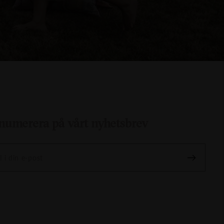
numerera på vårt nyhetsbrev
l i din e-post