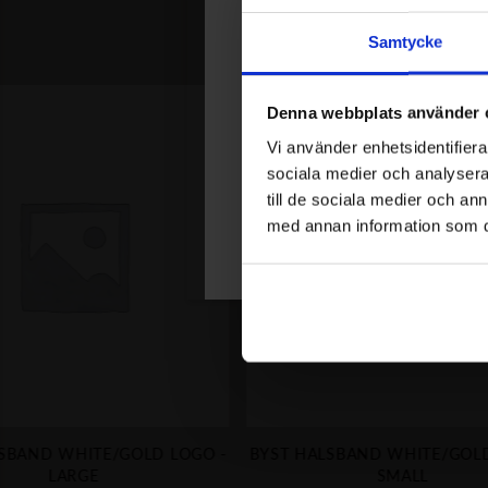
Samtycke
Join Our Circl
Denna webbplats använder 
Var först med att få reda på nyheter 
Vi använder enhetsidentifierar
Få 15% rabatt på din första order.
sociala medier och analysera 
till de sociala medier och a
med annan information som du 
SBAND WHITE/GOLD LOGO -
BYST HALSBAND WHITE/GOLD
LARGE
SMALL