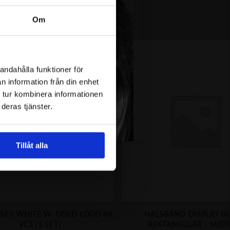
Om
andahålla funktioner för
n information från din enhet
 tur kombinera informationen
deras tjänster.
Tillåt alla
 SET WHITE W. GOLD LOGO 64
HALSBAND DISPLAY B
PCS (1 SET)
REKTANGULÄR - MED