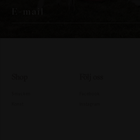
E-mail
Shop
Följ oss
Smycken
Facebook
Konst
Instagram