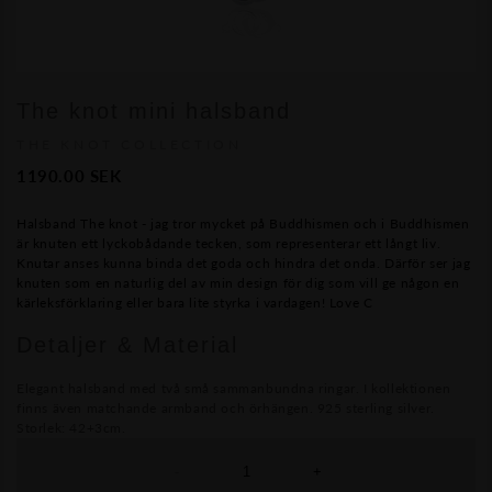
The knot mini halsband
THE KNOT COLLECTION
1190.00
SEK
Halsband The knot - jag tror mycket på Buddhismen och i Buddhismen
är knuten ett lyckobådande tecken, som representerar ett långt liv.
Knutar anses kunna binda det goda och hindra det onda. Därför ser jag
knuten som en naturlig del av min design för dig som vill ge någon en
kärleksförklaring eller bara lite styrka i vardagen! Love C
Detaljer & Material
Elegant halsband med två små sammanbundna ringar. I kollektionen
finns även matchande armband och örhängen. 925 sterling silver.
Storlek: 42+3cm.
-
+