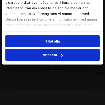
vidarebefordrar även sådana identifierare och annan
information från din enhet till de sociala medier och
annons- och analysföretag som vi samarbetar med.
Dessa kan i sin tur kombinera informationen med annan
information som du har tillhandahållit eller som de har
samlat in när du har använt deras tjänster.
Tillåt alla
Anpassa
 RING GP
THE KNOT SPARKLING RING
THE KNOT S
0
SEK
1390.00
SEK
1790