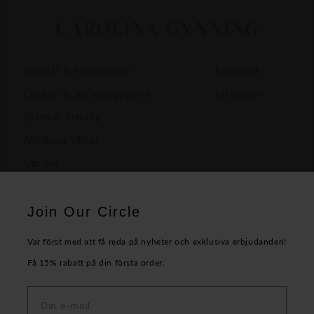
Kontakt & kundservice
Facebook
Cookies & personuppgifter
Instagram
Byten & återköp
Allmänna villkor
Om oss
Join Our Circle
Var först med att få reda på nyheter och exklusiva erbjudanden!
Få 15% rabatt på din första order.