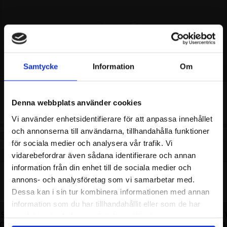
MISSA INTE
REKOMMENDERAT
Samtycke
Information
Om
Denna webbplats använder cookies
Vi använder enhetsidentifierare för att anpassa innehållet
och annonserna till användarna, tillhandahålla funktioner
för sociala medier och analysera vår trafik. Vi
vidarebefordrar även sådana identifierare och annan
information från din enhet till de sociala medier och
annons- och analysföretag som vi samarbetar med.
Dessa kan i sin tur kombinera informationen med annan
information som du har tillhandahållit eller som de har
LSBAND
DISPLAY SET
DISPLAY SET
samlat in när du har använt deras tjänster.
OGO - SMALL
ROSE/WHITE/GOLD LOGO
LOGO 64 