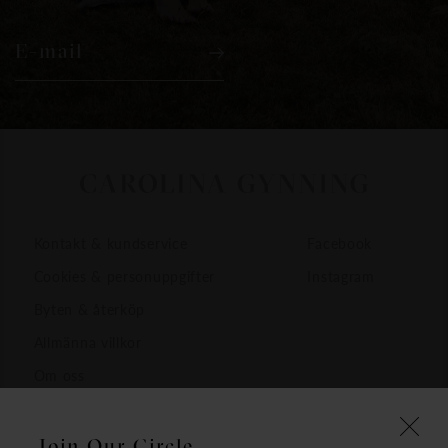
E-mail
Kontakt & kundservice
Facebook
Cookies & personuppgifter
Instagram
Byten & återköp
Allmänna villkor
Om oss
Join Our Circle