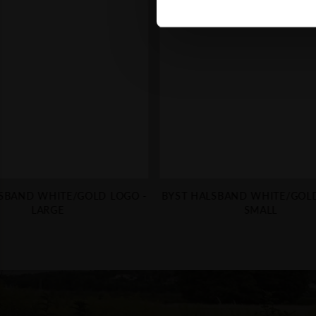
SBAND WHITE/GOLD LOGO -
BYST HALSBAND WHITE/GOLD
LARGE
SMALL