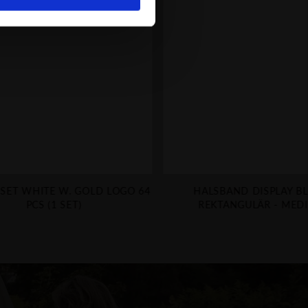
 SET WHITE W. GOLD LOGO 64
HALSBAND DISPLAY B
PCS (1 SET)
REKTANGULÄR - MED