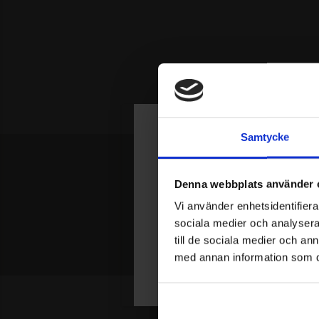
Samtycke
Join Our Circl
Denna webbplats använder 
Var först med att få reda på nyheter 
Vi använder enhetsidentifierar
Få 15% rabatt på din första order.
sociala medier och analysera 
till de sociala medier och a
med annan information som du 