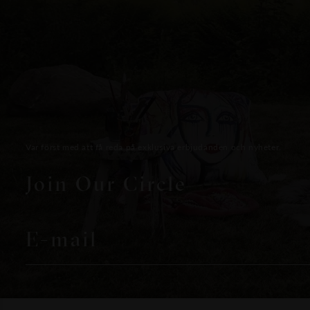
Var först med att få reda på exklusiva erbjudanden och nyheter.
Join Our Circle
E-mail