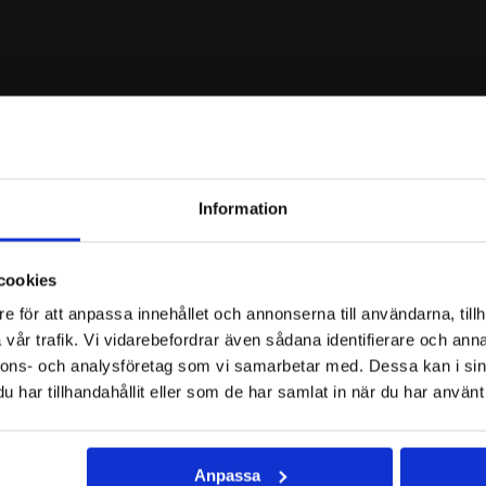
Information
e
cookies
MISSA INTE
och exklusiva erbjudanden!
e för att anpassa innehållet och annonserna till användarna, tillh
REKOMMENDERAT
vår trafik. Vi vidarebefordrar även sådana identifierare och anna
nnons- och analysföretag som vi samarbetar med. Dessa kan i sin
har tillhandahållit eller som de har samlat in när du har använt 
Anpassa