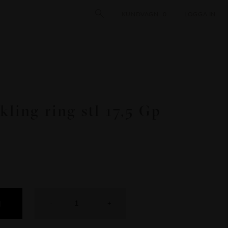
KUNDVAGN
0
LOGGA IN
kling ring stl 17,5 Gp
N
-
+